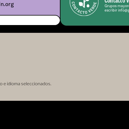
Contacto 
n.org
Grupos mayore
escribir info@
o e idioma seleccionados.