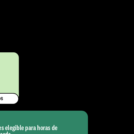
$
OS
es elegible para horas de