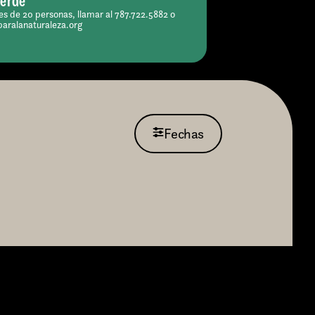
Verde
s de 20 personas, llamar al 787.722.5882 o
paralanaturaleza.org
Fechas