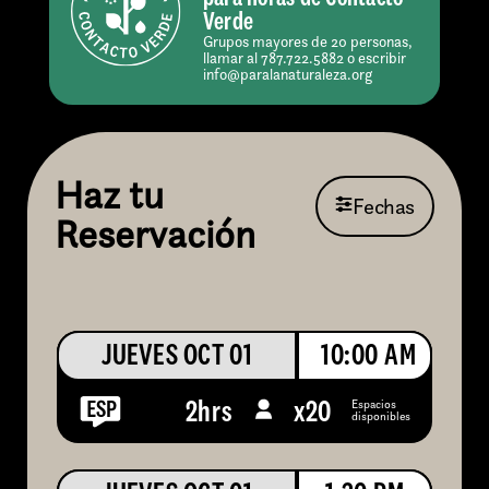
Verde
Grupos mayores de 20 personas,
llamar al 787.722.5882 o escribir
info@paralanaturaleza.org
Haz tu
Fechas
Reservación
JUEVES OCT 01
10:00 AM
Espacios
2hrs
x
20
disponibles