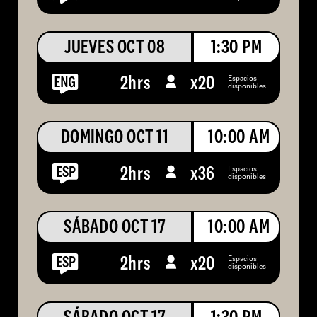
JUEVES OCT 08
1:30 PM
Espacios
2hrs
x
20
disponibles
DOMINGO OCT 11
10:00 AM
Espacios
2hrs
x
36
disponibles
SÁBADO OCT 17
10:00 AM
Espacios
2hrs
x
20
disponibles