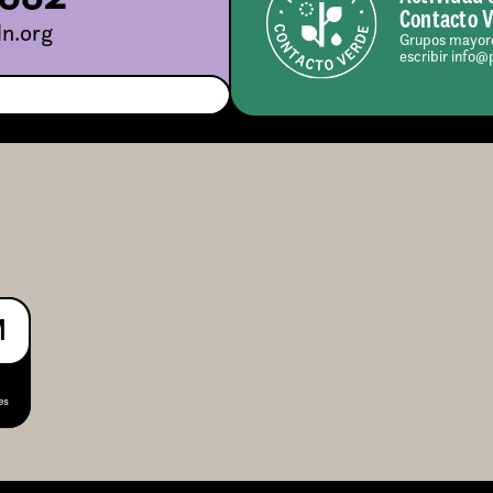
Contacto 
n.org
Grupos mayore
escribir info@
M
es