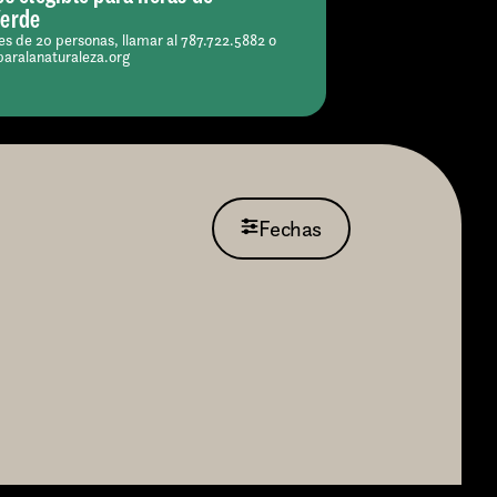
Verde
s de 20 personas, llamar al 787.722.5882 o
paralanaturaleza.org
Fechas