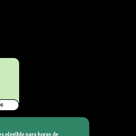
$
OS
es elegible para horas de