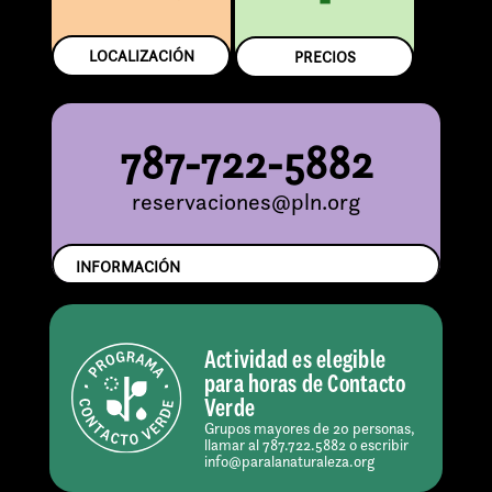
LOCALIZACIÓN
PRECIOS
787-722-5882
reservaciones@pln.org
INFORMACIÓN
Actividad es elegible
para horas de Contacto
Verde
Grupos mayores de 20 personas,
llamar al 787.722.5882 o escribir
info@paralanaturaleza.org