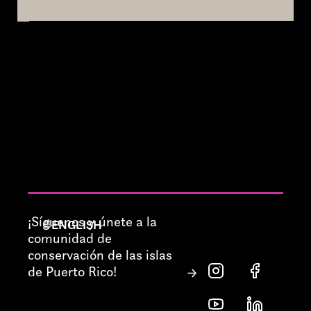
¡Síguenos y únete a la
ENGLISH
comunidad de
conservación de las islas
de Puerto Rico!